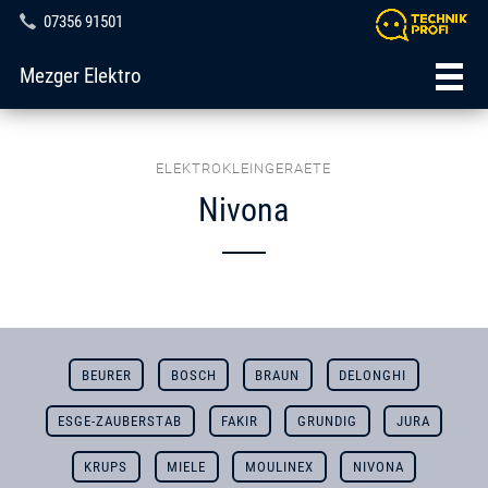
07356 91501
Mezger Elektro
ELEKTROKLEINGERAETE
Nivona
BEURER
BOSCH
BRAUN
DELONGHI
ESGE-ZAUBERSTAB
FAKIR
GRUNDIG
JURA
KRUPS
MIELE
MOULINEX
NIVONA