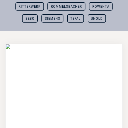
RITTERWERK
ROMMELSBACHER
ROWENTA
SEBO
SIEMENS
TEFAL
UNOLD